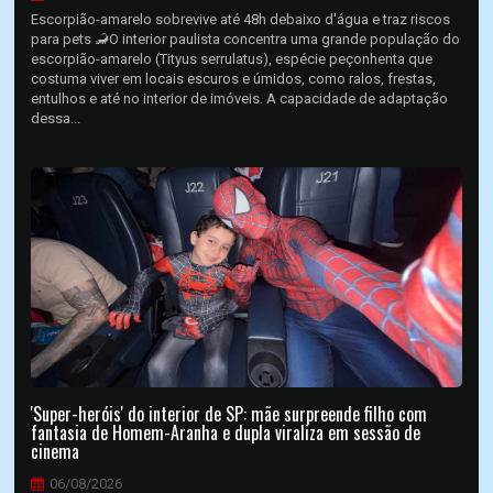
Escorpião-amarelo sobrevive até 48h debaixo d'água e traz riscos
para pets 🦂O interior paulista concentra uma grande população do
escorpião-amarelo (Tityus serrulatus), espécie peçonhenta que
costuma viver em locais escuros e úmidos, como ralos, frestas,
entulhos e até no interior de imóveis. A capacidade de adaptação
dessa...
'Super-heróis' do interior de SP: mãe surpreende filho com
fantasia de Homem-Aranha e dupla viraliza em sessão de
cinema
06/08/2026