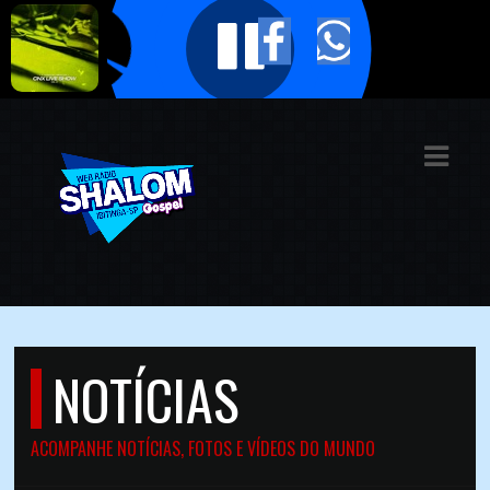
ASTS
IAS
IA
DOS
RAMAÇÃO
TOS
NOTÍCIAS
E
E
ACOMPANHE NOTÍCIAS, FOTOS E VÍDEOS DO MUNDO
ATO