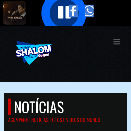
ASTS
IAS
IA
DOS
RAMAÇÃO
TOS
NOTÍCIAS
E
E
ACOMPANHE NOTÍCIAS, FOTOS E VÍDEOS DO MUNDO
ATO