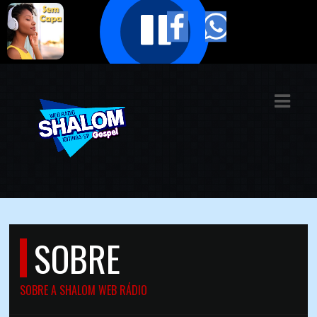
ASTS
IAS
IA
DOS
RAMAÇÃO
TOS
SOBRE
E
E
SOBRE A SHALOM WEB RÁDIO
ATO