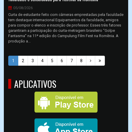
05/08/2026
Curta de estudante feito com câmeras emprestadas pela faculdade
tem destaque internacional Equipamentos da faculdade, amigos
para compor o elenco e inscrição de professor. Esses três fatores
garantiram a participação do curta-metragem brasileiro "Golpe
Fantasma” na 11ª edição do Campulung Film Fest na Romênia. A
produção a...
1
2
3
4
5
6
7
8
APLICATIVOS