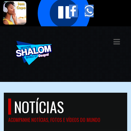
ASTS
IAS
IA
DOS
RAMAÇÃO
TOS
NOTÍCIAS
E
E
ACOMPANHE NOTÍCIAS, FOTOS E VÍDEOS DO MUNDO
ATO