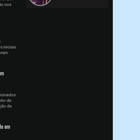
ção nos
)
 iniciais
foram
om
acionados
nto de
ção de
de em