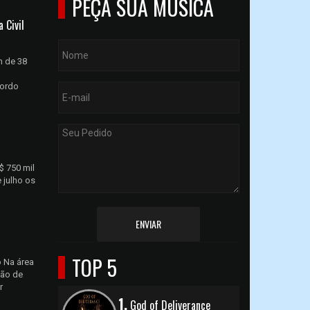
PEÇA SUA MÚSICA
 Civil
m de 38
cordo
$ 750 mil
 julho os
ENVIAR
TOP 5
 Na área
ção de
r
1.
God of Deliverance