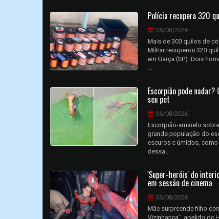
Polícia recupera 320 q
06/08/2026
Mais de 300 quilos de co
Militar recuperou 320 qu
em Garça (SP). Dois home
...
Escorpião pode nadar? 
seu pet
06/08/2026
Escorpião-amarelo sobrev
grande população do esco
escuros e úmidos, como r
dessa...
'Super-heróis' do inter
em sessão de cinema
06/08/2026
Mãe surpreende filho co
Vizinhança", apelido do 