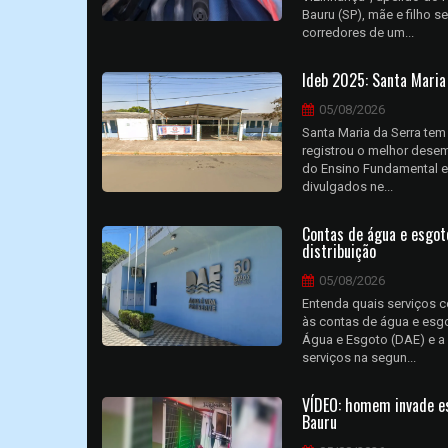
Bauru (SP), mãe e filho 
corredores de um...
Ideb 2025: Santa Maria
05/08/2026
Santa Maria da Serra tem
registrou o melhor dese
do Ensino Fundamental e
divulgados ne...
Contas de água e esgo
distribuição
05/08/2026
Entenda quais serviços 
às contas de água e esg
Água e Esgoto (DAE) e 
serviços na segun...
VÍDEO: homem invade es
Bauru