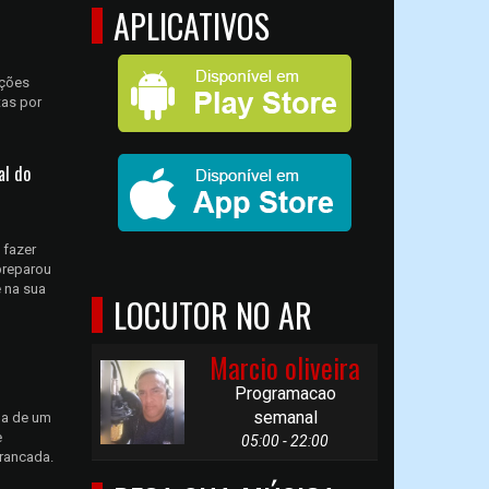
APLICATIVOS
ições
tas por
al do
 fazer
preparou
e na sua
LOCUTOR NO AR
Marcio oliveira
Programacao
semanal
ma de um
e
05:00 - 22:00
trancada.