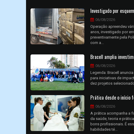
Investigado por esquema
06/08/2026
Operação apreendeu vário
anos, investigado por en
preventivamente pela Polí
com a...
Bracell amplia investi
06/08/2026
Legenda: Bracell anuncia 
para iniciativas de impac
dez projetos selecionados 
Prática desde o início
06/08/2026
A prática acompanha a f
da saúde, teoria e práti
bons profissionais. É es
habilidades té...