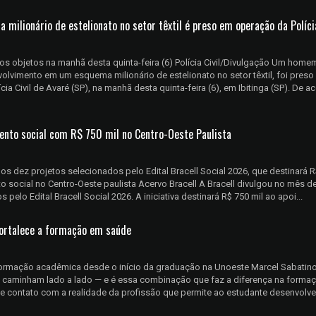
 milionário de estelionato no setor têxtil é preso em operação da Polícia
s objetos na manhã desta quinta-feira (6) Polícia Civil/Divulgação Um home
volvimento em um esquema milionário de estelionato no setor têxtil, foi preso
cia Civil de Avaré (SP), na manhã desta quinta-feira (6), em Ibitinga (SP). De a
mento social com R$ 750 mil no Centro-Oeste Paulista
os dez projetos selecionados pelo Edital Bracell Social 2026, que destinará R
to social no Centro-Oeste paulista Acervo Bracell A Bracell divulgou no mês de
pelo Edital Bracell Social 2026. A iniciativa destinará R$ 750 mil ao apoi...
 fortalece a formação em saúde
ormação acadêmica desde o início da graduação na Unoeste Marcel Sabatino
ca caminham lado a lado — e é essa combinação que faz a diferença na forma
se contato com a realidade da profissão que permite ao estudante desenvolve