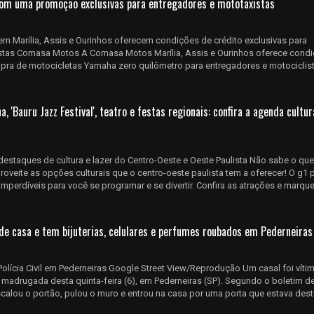
om uma promoção exclusivas para entregadores e mototaxistas
 Marília, Assis e Ourinhos oferecem condições de crédito exclusivas para
stas Comasa Motos A Comasa Motos Marília, Assis e Ourinhos oferece cond
pra de motocicletas Yamaha zero quilômetro para entregadores e motociclis
, 'Bauru Jazz Festival', teatro e festas regionais: confira a agenda cultur
destaques de cultura e lazer do Centro-Oeste e Oeste Paulista Não sabe o que
oveite as opções culturais que o centro-oeste paulista tem a oferecer! O g1 
mperdíveis para você se programar e se divertir. Confira as atrações e marqu
 de casa e tem bijuterias, celulares e perfumes roubados em Pederneiras
Polícia Civil em Pederneiras Google Street View/Reprodução Um casal foi víti
 madrugada desta quinta-feira (6), em Pederneiras (SP). Segundo o boletim d
scalou o portão, pulou o muro e entrou na casa por uma porta que estava des