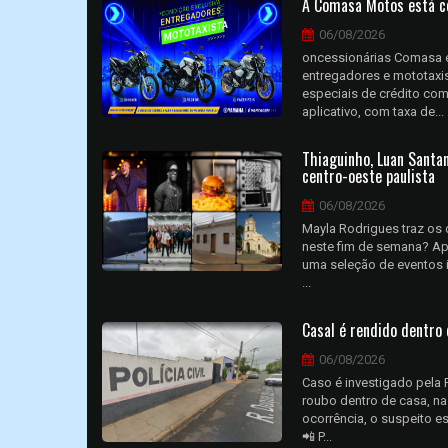
A Comasa Motos está c
06/08/2026
oncessionárias Comasa em
entregadores e mototaxi
especiais de crédito com
aplicativo, com taxa de...
Thiaguinho, Luan Santana
centro-oeste paulista
06/08/2026
Mayla Rodrigues traz os 
neste fim de semana? Apr
uma seleção de eventos i
...
Casal é rendido dentro
06/08/2026
Caso é investigado pela 
roubo dentro de casa, na
ocorrência, o suspeito e
📲 P...