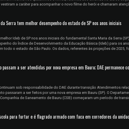
se vestiram a caráter para acompanhar o novo filme do herói e chamaram aten
 da Serra tem melhor desempenho do estado de SP nos anos iniciais
 melhor Ideb de SP nos anos iniciais do fundamental Santa Maria da Serra (SP
mpenho do Índice de Desenvolvimento da Educação Básica (Ideb) para os anos
m todo o estado de São Paulo. Os dados, referentes às projeções de 2025, 
to passam a ser atendidas por nova empresa em Bauru; DAE permanece c
continuam sob responsabilidade do DAE durante transição Atendimentos rel
oto passaram a ser feitos por uma nova empresa em Bauru (SP). O Departame
a Companhia de Saneamento de Bauru (CSB) começaram um período de transi
cola para furtar e é flagrado armado com faca em corredores da unida