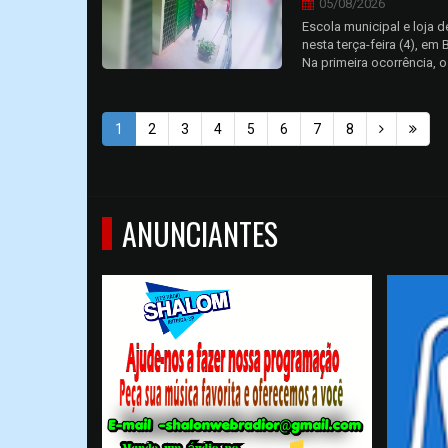
05/08/2026
Escola municipal e loja 
nesta terça-feira (4), e
Na primeira ocorrência, o 
1
2
3
4
5
6
7
8
ANUNCIANTES