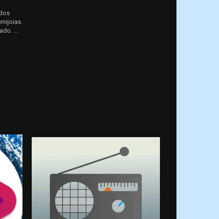
ados
mijoias.
do. ...