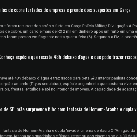
uilos de cobre furtados de empresa e prende dois suspeitos em Garça
bre foram recuperados após o furto em Garça Polícia Militar/ Divulgação A Pol
ilos de cobre, um carro e mais de R$ 2 mil em dinheiro após um furto em uma
ns foram presos em flagrante nesta quarta-feira (6). Segundo a PM, a ocorrê
Conheça espécie que resiste 48h debaixo d'água e que pode trazer riscos
ive até 48h debaixo d'água e traz riscos para pets 🦂O interior paulista conc
rpião-amarelo (Tityus serrulatus), espécie peçonhenta que costuma viver em
alos, frestas, entulhos e até no interior de imóveis. A capacidade de adapta
ior de SP: mãe surpreende filho com fantasia de Homem-Aranha e dupla vi
m fantasia de Homem-Aranha e dupla 'invade' cinema de Bauru O "Amigão da
Homem-Aranha nos quadrinhos e filmes, retornou aos cinemas no dia 30 de ju