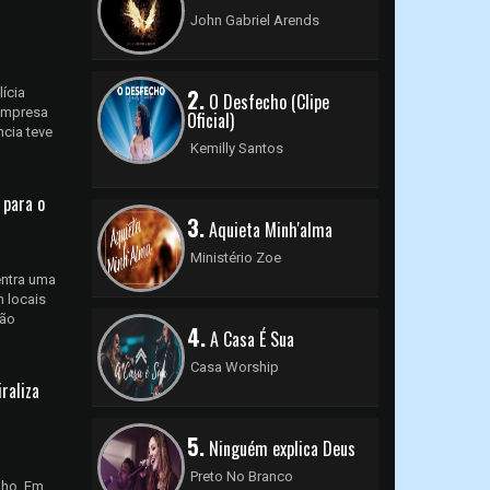
John Gabriel Arends
2.
ícia
O Desfecho (Clipe
 empresa
Oficial)
ncia teve
Kemilly Santos
 para o
3.
Aquieta Minh'alma
Ministério Zoe
entra uma
 locais
ção
4.
A Casa É Sua
Casa Worship
raliza
5.
Ninguém explica Deus
Preto No Branco
lho. Em