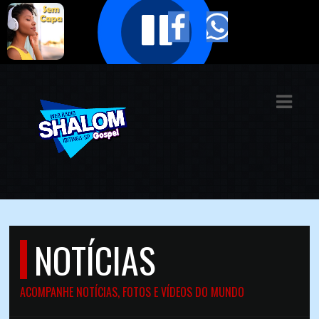
ASTS
IAS
IA
DOS
RAMAÇÃO
TOS
NOTÍCIAS
E
E
ACOMPANHE NOTÍCIAS, FOTOS E VÍDEOS DO MUNDO
ATO